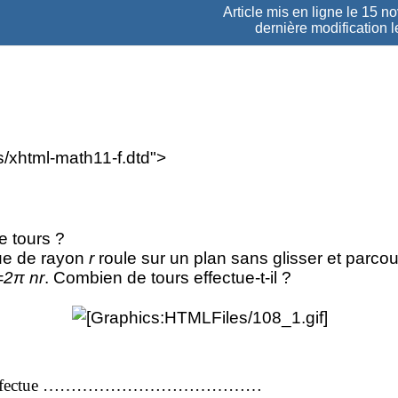
Article mis en ligne le
15 n
dernière modification l
/xhtml-math11-f.dtd">
 tours ?
ue de rayon
r
roule sur un plan sans glisser et parcou
=2π nr
. Combien de tours effectue-t-il ?
ue effectue …………………………………