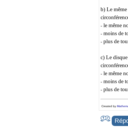
b) Le même 
circonféren
le même nom
-
moins de to
-
plus de tour
-
c) Le disqu
circonféren
le même nom
-
moins de to
-
plus de tour
-
Created by
Mathema
Répo