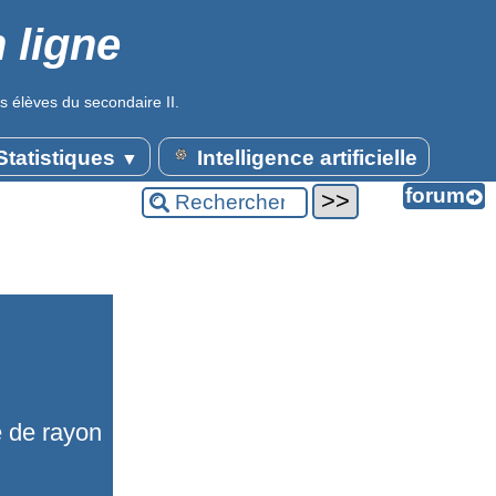
 ligne
s élèves du secondaire II.
tatistiques
Intelligence artificielle
▼
e de rayon