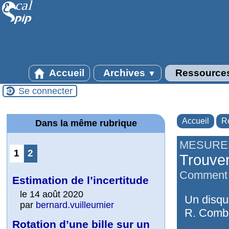
Accueil
Archives
Ressource
▼
Se connecter
Accueil
R
Dans la même rubrique
MESURE
1
2
Trouve
Comment co
Estimation de l’incertitude
le 14 août 2020
Un disque
par
bernard.vuilleumier
R. Combie
Rotation d’une bille sur un