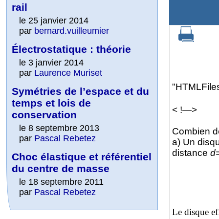
rail
le 25 janvier 2014
par
bernard.vuilleumier
Électrostatique : théorie
le 3 janvier 2014
par
Laurence Muriset
"HTMLFiles
Symétries de l’espace et du
temps et lois de
< !—>
conservation
le 8 septembre 2013
Combien de
par
Pascal Rebetez
a) Un disq
distance
d
Choc élastique et référentiel
du centre de masse
le 18 septembre 2011
par
Pascal Rebetez
Le disq