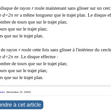
disque de rayon
r
roule maintenant sans glisser sur un cerc
ce
d=2π nr
a même longueur que le trajet plan. Le disque ef
bre de tours que sur le trajet plan;
urs que sur le trajet plan;
s que sur le trajet plan.
e de rayon
r
roule cette fois sans glisser à l'intérieur du cercl
ce
d=2π nr
. Le disque effectue :
bre de tours que sur le trajet plan;
urs que sur le trajet plan;
s que sur le trajet plan.
tica
(November 15, 2005)
ndre à cet article