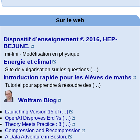
MATHCURVE.CO
Office fédéral de
Arts-Scènes
Wolfram web
Online math
TED Talks
Wolfram
Wolfram
Wolfram
Education Portal
Demonstrations
la statistique
Mathematica
practice and
resources
M
Project. College
Sur le web
lessons
Tutorial
Collection
Physics
Dispositif d’enseignement © 2016, HEP-
BEJUNE.
mi-fini - Modélisation en physique
Energie et climat
Site de vulgarisation sur les questions (…)
Introduction rapide pour les élèves de maths
Tutoriel pour apprendre à résoudre des (…)
Wolfram Blog
Launching Version 15 of (…)
OpenAI Disproves Erd ?s (…)
Theory Meets Practice : 8 (…)
Compression and Recompression
A Data Adventure in Boston,