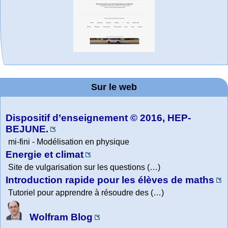
MATHCURVE.CO
Office fédéral de
WolframTones :
La société 2018
Arts-Scènes
Wolfram web
Wolfram
Wolfram
Wolfram
Education Portal
expliquée à mon
Demonstrations
la statistique
Mathematica
resources
Generate a
M
Project. College
Composition
grand-père
Sur le web
Tutorial
Collection
Physics
Dispositif d’enseignement © 2016, HEP-
BEJUNE.
mi-fini - Modélisation en physique
Energie et climat
Site de vulgarisation sur les questions (…)
Introduction rapide pour les élèves de maths
Tutoriel pour apprendre à résoudre des (…)
Wolfram Blog