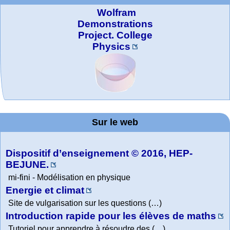
Wolfram
Demonstrations
Project. College
Physics
MATHCURVE.CO
Office fédéral de
La société 2018
WolframTones :
Arts-Scènes
Wolfram web
Online math
TED Talks
Wolfram
Education Portal
expliquée à mon
la statistique
practice and
resources
Generate a
M
Composition
grand-père
Sur le web
lessons
Dispositif d’enseignement © 2016, HEP-
BEJUNE.
mi-fini - Modélisation en physique
Energie et climat
Site de vulgarisation sur les questions (…)
Introduction rapide pour les élèves de maths
Tutoriel pour apprendre à résoudre des (…)