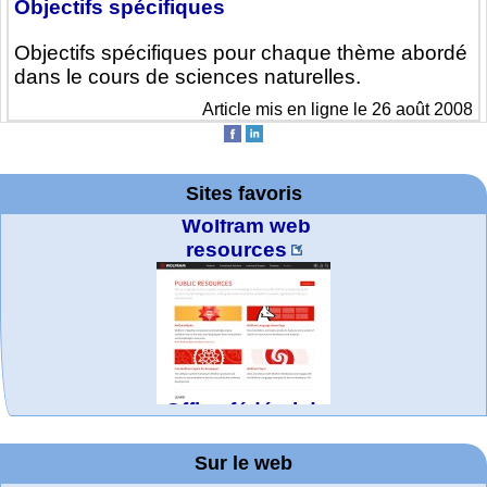
Objectifs spécifiques
Objectifs spécifiques pour chaque thème abordé
dans le cours de sciences naturelles.
Article mis en ligne le 26 août 2008
Wolfram web
resources
Sites favoris
Office fédéral de
la statistique
MATHCURVE.CO
La société 2018
WolframTones :
Arts-Scènes
TED Talks
Wolfram
Wolfram
Wolfram
Education Portal
expliquée à mon
Demonstrations
Mathematica
Generate a
M
Project. College
Composition
grand-père
Sur le web
Tutorial