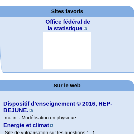
Sites favoris
Office fédéral de
la statistique
La société 2018
WolframTones :
Arts-Scènes
Wolfram web
Online math
TED Talks
Wolfram
Wolfram
Wolfram
Education Portal
expliquée à mon
Demonstrations
Mathematica
practice and
resources
Generate a
Project. College
Composition
grand-père
Sur le web
lessons
Tutorial
Collection
Physics
Dispositif d’enseignement © 2016, HEP-
BEJUNE.
mi-fini - Modélisation en physique
Energie et climat
Site de vulgarisation sur les questions (…)