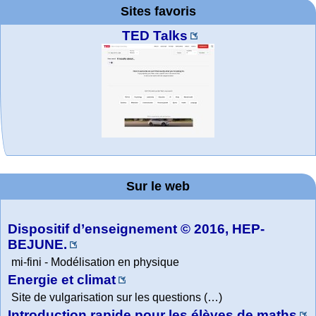
Sites favoris
TED Talks
MATHCURVE.CO
La société 2018
WolframTones :
Arts-Scènes
Wolfram web
Online math
Wolfram
Wolfram
Wolfram
Education Portal
expliquée à mon
Demonstrations
Mathematica
practice and
resources
Generate a
M
Project. College
Composition
grand-père
Sur le web
lessons
Tutorial
Collection
Physics
Dispositif d’enseignement © 2016, HEP-
BEJUNE.
mi-fini - Modélisation en physique
Energie et climat
Site de vulgarisation sur les questions (…)
Introduction rapide pour les élèves de maths