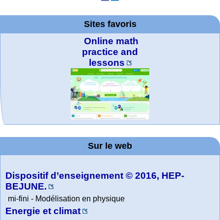
Sites favoris
Online math
practice and
lessons
MATHCURVE.CO
Office fédéral de
La société 2018
WolframTones :
Arts-Scènes
Wolfram web
TED Talks
Wolfram
Wolfram
Education Portal
expliquée à mon
la statistique
Mathematica
resources
Generate a
M
Composition
grand-père
Sur le web
Tutorial
Collection
Dispositif d’enseignement © 2016, HEP-
BEJUNE.
mi-fini - Modélisation en physique
Energie et climat