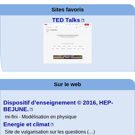
Sites favoris
TED Talks
MATHCURVE.CO
Office fédéral de
La société 2018
WolframTones :
Arts-Scènes
Wolfram web
Online math
Wolfram
Wolfram
Education Portal
expliquée à mon
Demonstrations
la statistique
practice and
resources
Generate a
M
Project. College
Composition
grand-père
Sur le web
lessons
Physics
Dispositif d’enseignement © 2016, HEP-
BEJUNE.
mi-fini - Modélisation en physique
Energie et climat
Site de vulgarisation sur les questions (…)