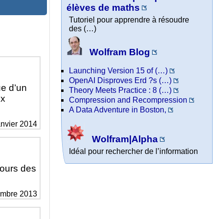
élèves de maths
Tutoriel pour apprendre à résoudre
des (…)
Wolfram Blog
Launching Version 15 of (…)
OpenAI Disproves Erd ?s (…)
ue d’un
Theory Meets Practice : 8 (…)
ux
Compression and Recompression
A Data Adventure in Boston,
anvier 2014
Wolfram|Alpha
Idéal pour rechercher de l’information
cours des
embre 2013