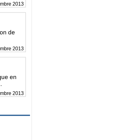
embre 2013
ion de
embre 2013
ique en
.
embre 2013