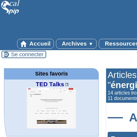
Accueil
Archives
Ressource
▼
Se connecter
Article
Sites favoris
"
énergi
TED Talks
14 articles tr
11 documents
A
MATHCURVE.CO
Office fédéral de
WolframTones :
Arts-Scènes
Wolfram web
Online math
Wolfram
Wolfram
Wolfram