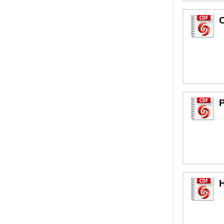
C
P
H