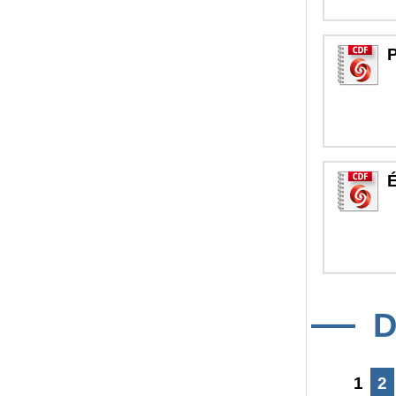
P
É
D
1
2