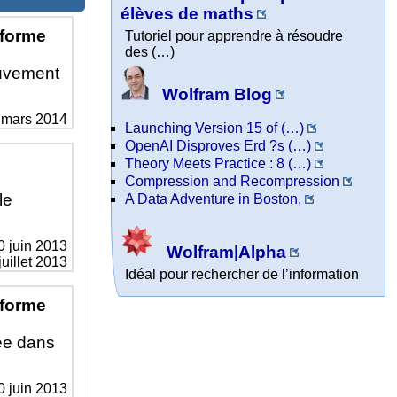
élèves de maths
iforme
Tutoriel pour apprendre à résoudre
des (…)
ouvement
Wolfram Blog
 mars 2014
Launching Version 15 of (…)
OpenAI Disproves Erd ?s (…)
Theory Meets Practice : 8 (…)
Compression and Recompression
le
A Data Adventure in Boston,
0 juin 2013
Wolfram|Alpha
juillet 2013
Idéal pour rechercher de l’information
iforme
gée dans
0 juin 2013