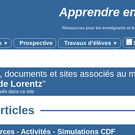
Apprendre en
Ressources pour les enseignants et le
s
Prospective
Travaux d’élèves
S
▼
▼
s, documents et sites associés au 
de Lorentz
"
uvés dans ce site
rticles
rces
-
Activités
-
Simulations CDF