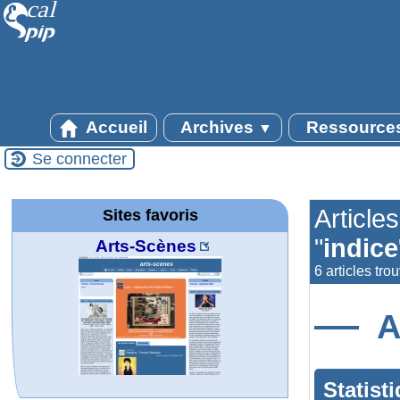
Accueil
Archives
Ressource
▼
Se connecter
Article
Sites favoris
"
indice
Arts-Scènes
6 articles tro
A
Statist
MATHCURVE.CO
Office fédéral de
WolframTones :
Wolfram web
Online math
TED Talks
Wolfram
Wolfram
Wolfram