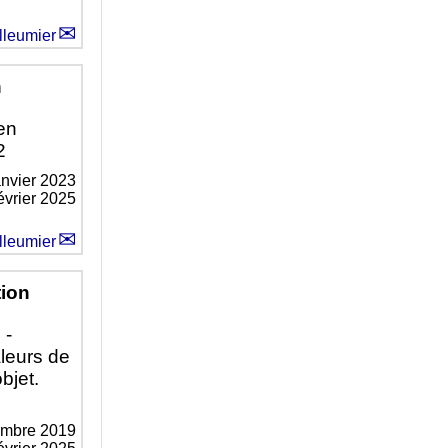
lleumier
n
en
2
anvier 2023
février 2025
lleumier
tion
 -
aleurs de
bjet.
embre 2019