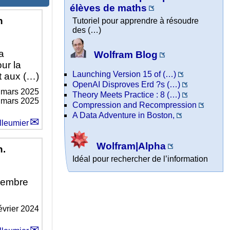
élèves de maths
n
Tutoriel pour apprendre à résoudre
des (…)
a
Wolfram Blog
ur la
Launching Version 15 of (…)
t aux (…)
OpenAI Disproves Erd ?s (…)
 mars 2025
Theory Meets Practice : 8 (…)
7 mars 2025
Compression and Recompression
A Data Adventure in Boston,
lleumier
Wolfram|Alpha
n.
Idéal pour rechercher de l’information
cembre
évrier 2024