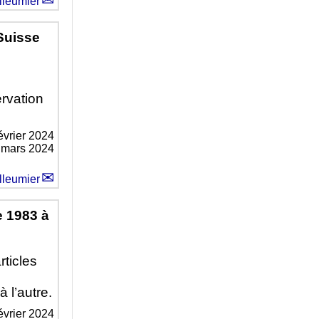
lleumier
Suisse
rvation
évrier 2024
9 mars 2024
lleumier
e 1983 à
rticles
 l’autre.
évrier 2024