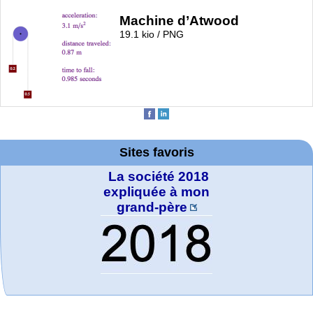
Machine d’Atwood
19.1 kio / PNG
Sites favoris
La société 2018
expliquée à mon
grand-père
MATHCURVE.CO
Office fédéral de
WolframTones :
Wolfram web
Online math
TED Talks
Wolfram
Wolfram
Wolfram
Education Portal
Demonstrations
la statistique
Mathematica
practice and
resources
Generate a
M