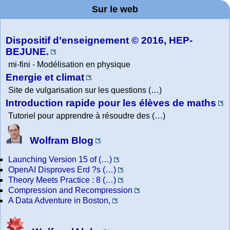
Project. College
Composition
Sur le web
lessons
Tutorial
Collection
Physics
Dispositif d’enseignement © 2016, HEP-
BEJUNE.
mi-fini - Modélisation en physique
Energie et climat
Site de vulgarisation sur les questions (…)
Introduction rapide pour les élèves de maths
Tutoriel pour apprendre à résoudre des (…)
Wolfram Blog
Launching Version 15 of (…)
OpenAI Disproves Erd ?s (…)
Theory Meets Practice : 8 (…)
Compression and Recompression
A Data Adventure in Boston,