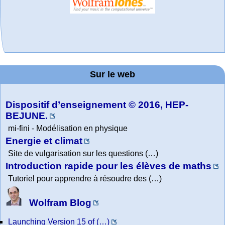
MATHCURVE.CO
Office fédéral de
La société 2018
Arts-Scènes
Wolfram web
Online math
TED Talks
Wolfram
Wolfram
Education Portal
expliquée à mon
Demonstrations
la statistique
practice and
resources
M
Project. College
grand-père
Sur le web
lessons
Physics
Dispositif d’enseignement © 2016, HEP-
BEJUNE.
mi-fini - Modélisation en physique
Energie et climat
Site de vulgarisation sur les questions (…)
Introduction rapide pour les élèves de maths
Tutoriel pour apprendre à résoudre des (…)
Wolfram Blog
Launching Version 15 of (…)