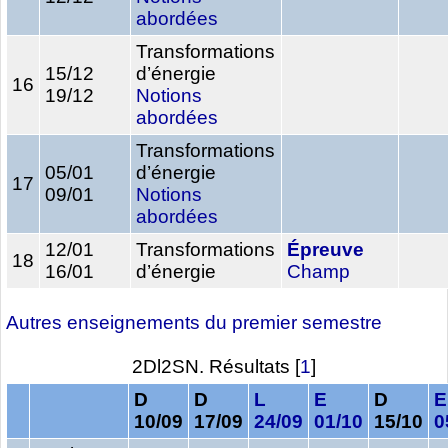
abordées
Transformations
15/12
d’énergie
16
19/12
Notions
abordées
Transformations
05/01
d’énergie
17
09/01
Notions
abordées
12/01
Transformations
Épreuve
18
16/01
d’énergie
Champ
Autres enseignements du premier semestre
2Dl2SN. Résultats
[
1
]
D
D
L
E
D
E
10/09
17/09
24/09
01/10
15/10
0