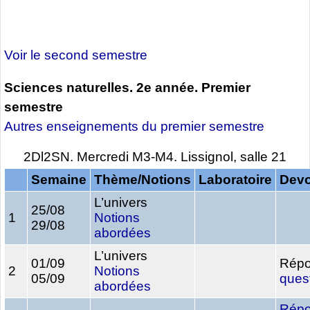
Voir le second semestre
Sciences naturelles. 2e année. Premier
semestre
Autres enseignements du premier semestre
2Dl2SN. Mercredi M3-M4. Lissignol, salle 21
Semaine
Thème/Notions
Laboratoire
Devo
L’univers
25/08
1
Notions
29/08
abordées
L’univers
01/09
Répo
2
Notions
05/09
ques
abordées
Répo