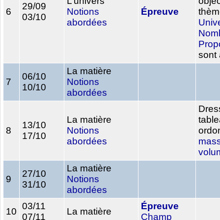
L’univers
objec
29/09
6
Notions
Épreuve
thèm
03/10
abordées
Univ
Nom
Propo
sont 
La matière
06/10
7
Notions
10/10
abordées
Dres
La matière
tabl
13/10
8
Notions
ordo
17/10
abordées
mas
volu
La matière
27/10
9
Notions
31/10
abordées
03/11
Épreuve
10
La matière
07/11
Champ