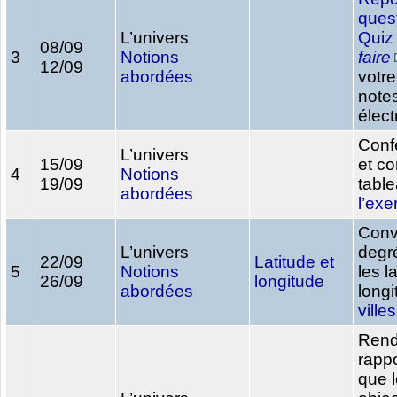
ques
L’univers
Qui
08/09
3
Notions
faire
12/09
abordées
votre
note
élec
Conf
L’univers
15/09
et co
4
Notions
19/09
tabl
abordées
l’exe
Conve
L’univers
degr
22/09
Latitude et
5
Notions
les l
26/09
longitude
abordées
long
vill
Rend
rappo
que 