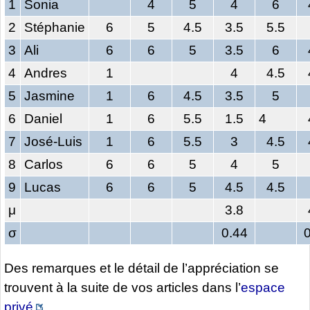
1
Sonia
4
5
4
6
2
Stéphanie
6
5
4.5
3.5
5.5
3
Ali
6
6
5
3.5
6
4
Andres
1
4
4.5
5
Jasmine
1
6
4.5
3.5
5
6
Daniel
1
6
5.5
1.5
4
7
José-Luis
1
6
5.5
3
4.5
8
Carlos
6
6
5
4
5
9
Lucas
6
6
5
4.5
4.5
μ
3.8
σ
0.44
Des remarques et le détail de l’appréciation se
trouvent à la suite de vos articles dans l’
espace
privé
.