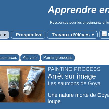
Apprendre en
Ressources pour les enseignants et le
s
Prospective
Travaux d’élèves
S
▼
▼
essources
Activités
Painting process
PAINTING PROCESS
Arrêt sur image
Les saumons de Goya
Une nature morte de Goya
loupe.