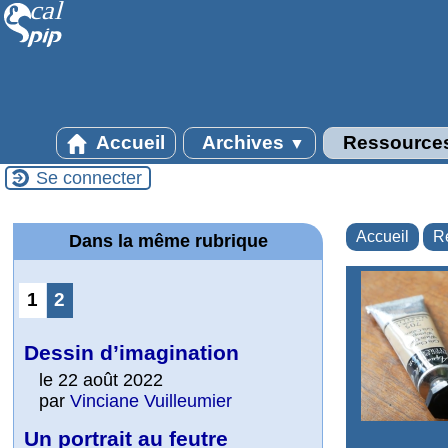
Accueil
Archives
Ressource
▼
Se connecter
Accueil
R
Dans la même rubrique
1
2
Dessin d’imagination
le 22 août 2022
par
Vinciane Vuilleumier
Un portrait au feutre