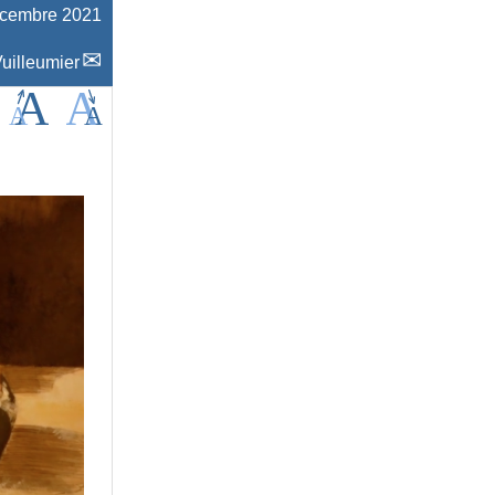
écembre 2021
uilleumier