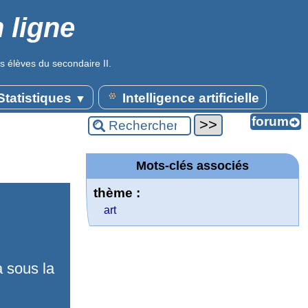
 ligne
s élèves du secondaire II.
tatistiques
Intelligence artificielle
▼
Mots-clés associés
thème :
art
 sous la