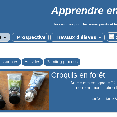
Apprendre en
Ressources pour les enseignants et le
s
Prospective
Travaux d’élèves
S
▼
▼
essources
Activités
Painting process
Croquis en forêt
Article mis en ligne le
22 
dernière modification 
par
Vinciane V