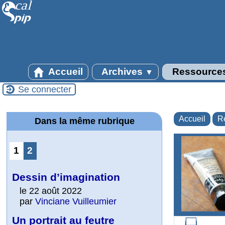
Accueil
Archives
Ressource
▼
Se connecter
Accueil
R
Dans la même rubrique
1
2
Dessin d’imagination
le 22 août 2022
par
Vinciane Vuilleumier
Un portrait au feutre