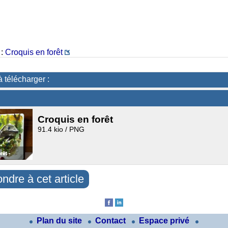
 :
Croquis en forêt
à télécharger :
Croquis en forêt
91.4 kio / PNG
ndre à cet article
Plan du site
Contact
Espace privé