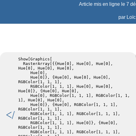
Article mis en ligne le
7 d
par
Loï