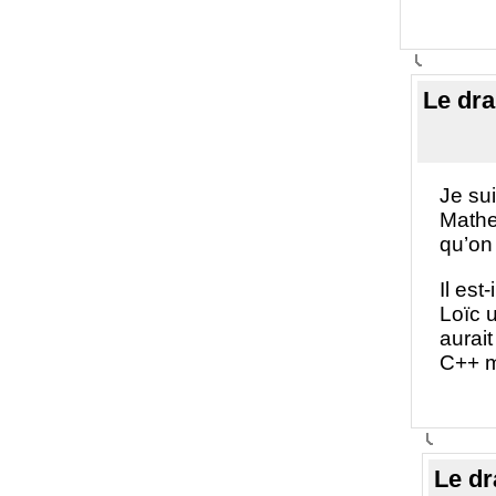
Le dr
Je su
Mathe
qu’on 
Il est
Loïc 
aurai
C++ m
Le d