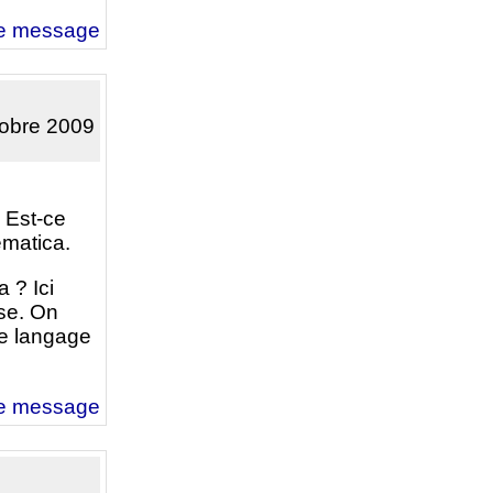
e message
tobre 2009
 Est-ce
ematica.
a ? Ici
sse. On
le langage
e message