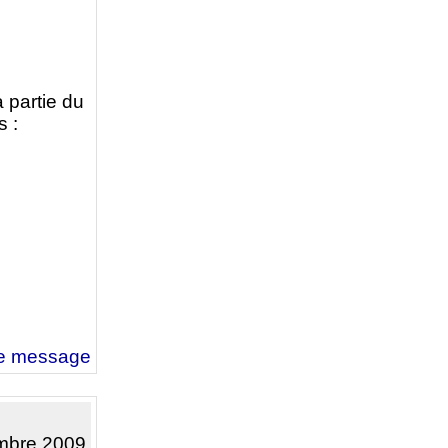
a partie du
s :
e message
embre 2009