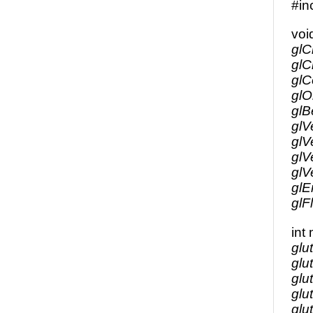
#in
voi
glC
gl
glC
glO
gl
glV
glV
glV
glV
glE
glFl
int
glu
glu
glu
glu
glu