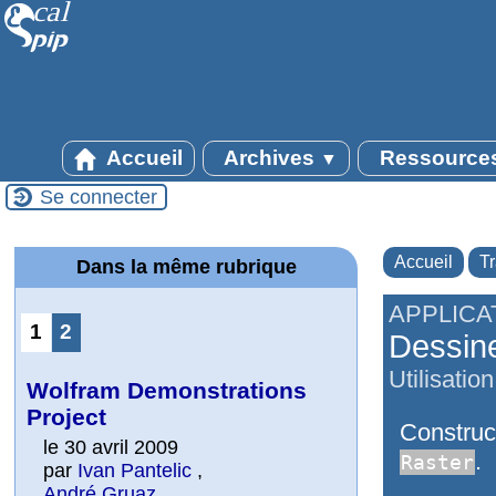
Accueil
Archives
Ressource
▼
Se connecter
Accueil
T
Dans la même rubrique
APPLICA
1
2
Dessin
Utilisatio
Wolfram Demonstrations
Project
Construct
le 30 avril 2009
.
Raster
par
Ivan Pantelic
,
André Gruaz
,