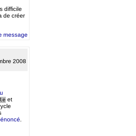
 difficile
a de créer
e message
embre 2008
au
et
le
ycle
s
l’énoncé
.