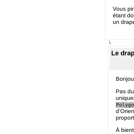
Vous pin
étant d
un drape
Le dra
Bonjou
Pas du 
unique
Polygo
d’Orien
propor
À bient