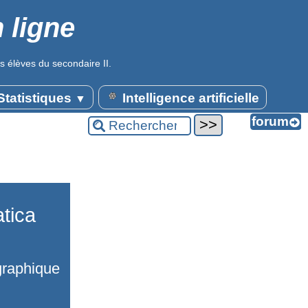
 ligne
s élèves du secondaire II.
tatistiques
Intelligence artificielle
▼
tica
 graphique