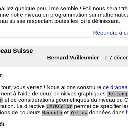
aillez quelque peu il me semble ! Et il nous serait très
onné notre niveau en programmation sur mathematic
au suisse respectant toutes les loi le définissant.
Répondre à c
peau Suisse
Bernard Vuilleumier
- le 7 déc
r,
tout, vous verrez ! Nous allons construire
ce drape
ment à l’aide de deux primitives graphiques
Rectang
et de considérations géométriques du niveau du C
n
tation. La directive
permet de spécifier le
CMYKColor
tions de couleurs
et
données dans
Magenta
Yellow
ôt.