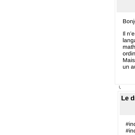
Bonj
Il n
lang
math
ordi
Mais
un au
Le d
#in
#in