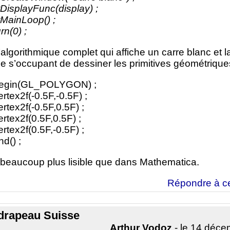
tDisplayFunc(display) ;
tMainLoop() ;
rn(0) ;
 l’algorithmique complet qui affiche un carre blanc et l
e s’occupant de dessiner les primitives géométrique
Begin(GL_POLYGON) ;
ertex2f(-0.5F,-0.5F) ;
ertex2f(-0.5F,0.5F) ;
ertex2f(0.5F,0.5F) ;
ertex2f(0.5F,-0.5F) ;
nd() ;
 beaucoup plus lisible que dans Mathematica.
Répondre à c
drapeau Suisse
Arthur Vodoz
- le 14 déc