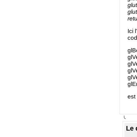
glu
glu
retu
Ici
cod
gl
glV
glV
glV
glV
glE
est
Le 