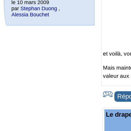
le 10 mars 2009
par
Stephan Duong
,
Alessia Bouchet
et voilà, v
Mais maint
valeur aux 
Répo
Le drap