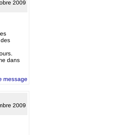
tobre 2009
des
 des
ours.
ème dans
e message
embre 2009