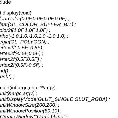
clude
d display(void)
learColor(0.0F,0.0F,0.0F,0.0F) ;
Clear(GL_COLOR_BUFFER_BIT) ;
olor3f(1.0F,1.0F,1.0F) ;
rtho(-1.0,1.0,-1.0,1.0,-1.0,1.0) ;
Begin(GL_POLYGON) ;
ertex2f(-0.5F,-0.5F) ;
ertex2f(-0.5F,0.5F) ;
ertex2f(0.5F,0.5F) ;
ertex2f(0.5F,-0.5F) ;
nd() ;
ush() ;
 main(int argc,char **argv)
tInit(&argc,argv) ;
tInitDisplayMode(GLUT_SINGLE|GLUT_RGBA) ;
tInitWindowSize(200,200) ;
tInitWindowPosition(50,10) ;
tCreateWindow("Carré blanc") ;