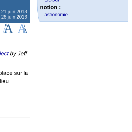
notion :
e
21 juin 2013
astronomie
e 28 juin 2013
ject
by Jeff
place sur la
lieu