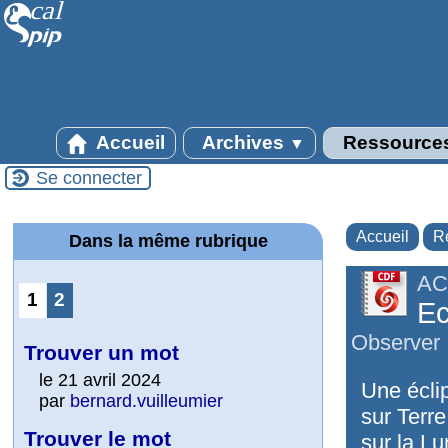
Accueil
Archives
Ressource
▼
Se connecter
Accueil
R
Dans la même rubrique
AC
1
2
Ec
Observer
Trouver un mot
le 21 avril 2024
Une écli
par
bernard.vuilleumier
sur Terre
Trouver le mot
sur la Lu