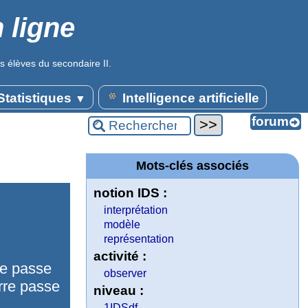
 ligne
s élèves du secondaire II.
tatistiques
Intelligence artificielle
▼
Mots-clés associés
notion IDS :
interprétation
modèle
représentation
activité :
ne passe
observer
erre passe
niveau :
1IDSdf