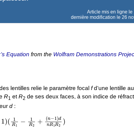
Article mis en ligne le
dernière modification le 26 
’s Equation
from the
Wolfram Demonstrations Projec
des lentilles relie le paramètre focal
f
d’une lentille a
re
R
et
R
de ses deux faces, à son indice de réfrac
1
2
seur
d
:
R
1
1
R
R
1
2
−
)
1
R
2
+