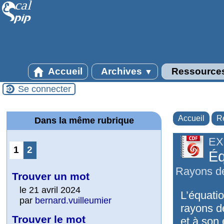
Accueil
Archives
Ressource
▼
Se connecter
Accueil
R
Dans la même rubrique
EX
1
2
Éq
Rayons de
Trouver un mot
le 21 avril 2024
L’équatio
par
bernard.vuilleumier
rayons d
Trouver le mot
et à son 