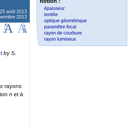
notion :
épaisseur
25 août 2013
lentille
novembre 2013
optique géométrique
paramètre focal
rayon de courbure
rayon lumineux
t
by S.
ux rayons
tion
n
et à