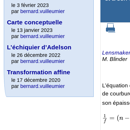
le 3 février 2023
par
bernard.vuilleumier
Carte conceptuelle
le 13 janvier 2023
par
bernard.vuilleumier
L’échiquier d’Adelson
Lensmaker
le 26 décembre 2022
M. Blinder
par
bernard.vuilleumier
Transformation affine
le 17 décembre 2020
L’équation 
par
bernard.vuilleumier
de courbu
son épais
1
(
n
f
=
−
(
1
n
)
−
d
1
n
)
(