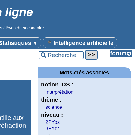
 ligne
s élèves du secondaire II.
tatistiques
Intelligence artificielle
▼
Mots-clés associés
notion IDS :
interprétation
thème :
science
niveau :
tille aux
2PYos
éfraction
3PYdf