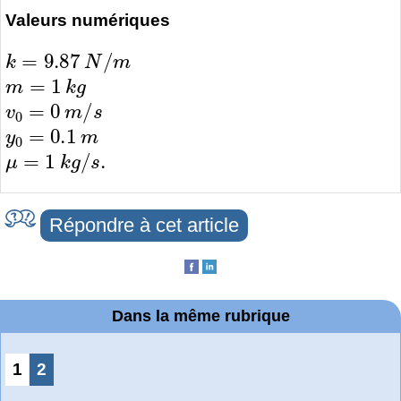
Valeurs numériques
k
=
9.87
N
/
m
m
=
1
k
g
v
0
=
0
m
/
s
y
0
=
0.1
m
μ
=
1
k
g
/
s
.
Répondre à cet article
Dans la même rubrique
1
2