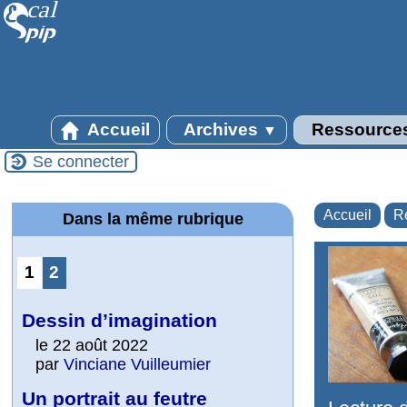
Accueil
Archives
Ressource
▼
Se connecter
Accueil
R
Dans la même rubrique
1
2
Dessin d’imagination
le 22 août 2022
par
Vinciane Vuilleumier
Un portrait au feutre