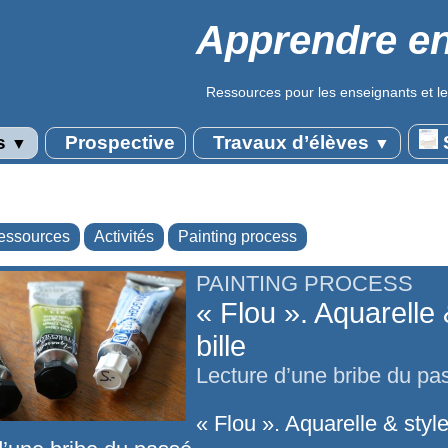
Apprendre en
Ressources pour les enseignants et le
s
Prospective
Travaux d’élèves
S
▼
▼
essources
Activités
Painting process
PAINTING PROCESS
« Flou ». Aquarelle 
bille
Lecture d’une bribe du pa
« Flou ». Aquarelle & style 