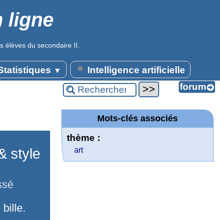
 ligne
s élèves du secondaire II.
tatistiques
Intelligence artificielle
▼
Mots-clés associés
thème :
& style
art
ssé
bille.