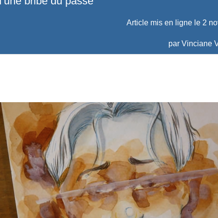
d’une bribe du passé
Article mis en ligne le
2 n
par
Vinciane V