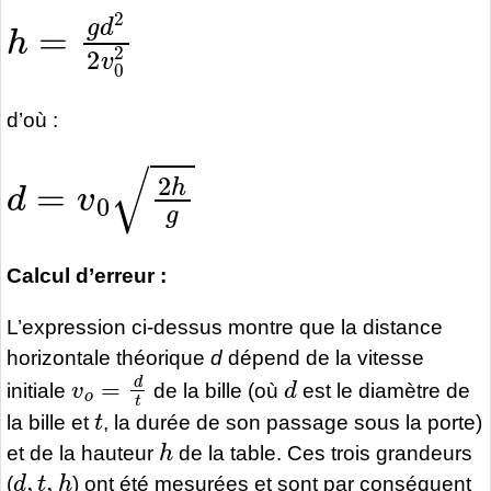
h
=
g
d
2
2
v
0
2
d’où :
d
=
v
0
2
h
g
Calcul d’erreur :
L’expression ci-dessus montre que la distance
horizontale théorique
d
dépend de la vitesse
v
o
=
d
t
d
initiale
de la bille (où
est le diamètre de
t
la bille et
, la durée de son passage sous la porte)
h
et de la hauteur
de la table. Ces trois grandeurs
d
,
t
,
h
(
) ont été mesurées et sont par conséquent