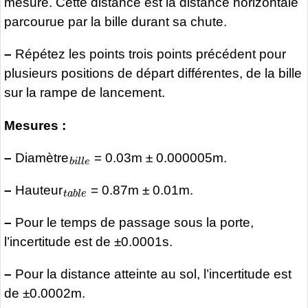
mesure. Cette distance est la distance horizontale
parcourue par la bille durant sa chute.
–
Répétez les points trois points précédent pour
plusieurs positions de départ différentes, de la bille
sur la rampe de lancement.
Mesures :
b
i
l
l
e
–
Diamètre
= 0.03m ± 0.000005m.
t
a
b
l
e
–
Hauteur
= 0.87m ± 0.01m.
–
Pour le temps de passage sous la porte,
l’incertitude est de ±0.0001s.
–
Pour la distance atteinte au sol, l’incertitude est
de ±0.0002m.