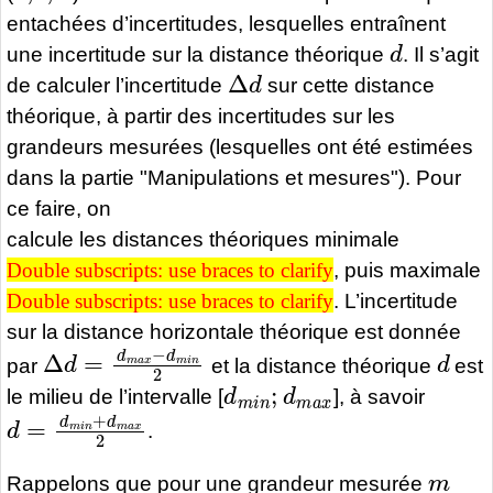
entachées d’incertitudes, lesquelles entraînent
d
une incertitude sur la distance théorique
. Il s’agit
Δ
d
de calculer l’incertitude
sur cette distance
théorique, à partir des incertitudes sur les
grandeurs mesurées (lesquelles ont été estimées
dans la partie "Manipulations et mesures"). Pour
ce faire, on
calcule les distances théoriques minimale
Double subscripts: use braces to clarify
, puis maximale
Double subscripts: use braces to clarify
Double subscripts: use braces to clarify
. L’incertitude
Double subscripts: use braces to clarify
sur la distance horizontale théorique est donnée
Δ
d
=
d
m
a
x
−
d
m
i
n
2
d
par
et la distance théorique
est
d
m
i
n
;
d
m
a
x
le milieu de l’intervalle [
], à savoir
d
=
d
m
i
n
+
d
m
a
x
2
.
m
Rappelons que pour une grandeur mesurée