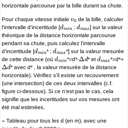
horizontale parcourue par la bille durant sa chute.
v
0
Pour chaque vitesse initiale
de la bille, calculer
d
m
i
n
d
m
a
x
l’intervalle d’incertitude [
;
] sur la valeur
théorique de la distance horizontale parcourue
pendant sa chute, puis calculez l’intervalle
d
m
i
n
d
m
a
x
d’incertitude [
* ;
*] sur la valeur mesurée
d
m
i
n
Δ
d
d
m
a
x
de cette distance (où
*=d*-
* et
*=d*+
Δ
d
* avec d* , la valeur mesurée de la distance
horizontale). Vérifiez s’il existe un recouvrement
(une intersection) de ces deux intervalles (c.f.
figure ci-dessous). Si ce n’est pas le cas, cela
signifie que les incertitudes sur vos mesures ont
été mal estimées.
–
Tableau pour tous les d (en m), avec une