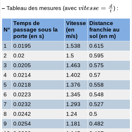
v
i
t
e
s
s
e
=
d
t
–
Tableau des mesures (avec
) :
Temps de
Vitesse
Distance
N°
passage sous la
(en
franchie au
porte (en s)
m/s)
sol (en m)
1
0.0195
1.538
0.615
2
0.02
1.5
0.595
3
0.0205
1.463
0.575
4
0.0214
1.402
0.57
5
0.0218
1.376
0.558
6
0.0223
1.345
0.548
7
0.0232
1.293
0.527
8
0.0242
1.24
0.5
9
0.0254
1.181
0.482