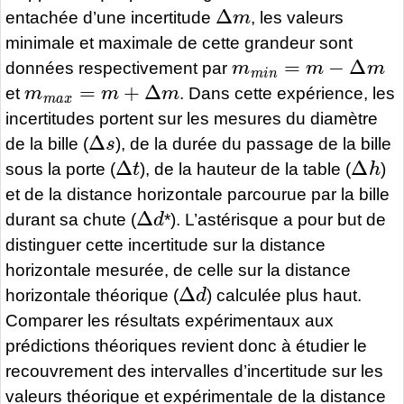
Δ
m
entachée d’une incertitude
, les valeurs
minimale et maximale de cette grandeur sont
m
m
i
n
=
m
−
Δ
m
données respectivement par
m
m
a
x
=
m
+
Δ
m
et
. Dans cette expérience, les
incertitudes portent sur les mesures du diamètre
Δ
s
de la bille (
), de la durée du passage de la bille
Δ
t
Δ
h
sous la porte (
), de la hauteur de la table (
)
et de la distance horizontale parcourue par la bille
Δ
d
durant sa chute (
*). L’astérisque a pour but de
distinguer cette incertitude sur la distance
horizontale mesurée, de celle sur la distance
Δ
d
horizontale théorique (
) calculée plus haut.
Comparer les résultats expérimentaux aux
prédictions théoriques revient donc à étudier le
recouvrement des intervalles d’incertitude sur les
valeurs théorique et expérimentale de la distance