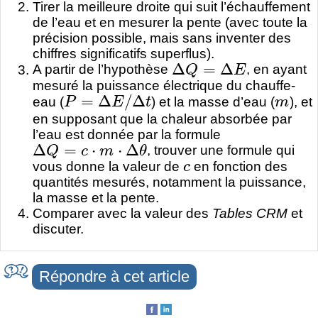
Tirer la meilleure droite qui suit l’échauffement
de l’eau et en mesurer la pente (avec toute la
précision possible, mais sans inventer des
chiffres significatifs superflus).
Δ
Q
=
Δ
E
A partir de l’hypothèse
, en ayant
mesuré la puissance électrique du chauffe-
P
=
Δ
E
/
Δ
t
m
eau (
) et la masse d’eau (
), et
en supposant que la chaleur absorbée par
l’eau est donnée par la formule
Δ
Q
=
c
⋅
m
⋅
Δ
θ
, trouver une formule qui
c
vous donne la valeur de
en fonction des
quantités mesurés, notamment la puissance,
la masse et la pente.
Comparer avec la valeur des
Tables CRM
et
discuter.
Répondre à cet article