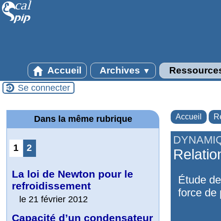
Accueil
Archives
Ressource
▼
Se connecter
Accueil
R
Dans la même rubrique
DYNAMI
1
2
Relatio
La loi de Newton pour le
Étude de 
refroidissement
force de 
le 21 février 2012
Capacité d’un condensateur