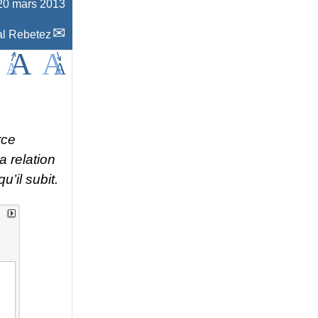
 20 mars 2013
l Rebetez
rce
a relation
u’il subit.