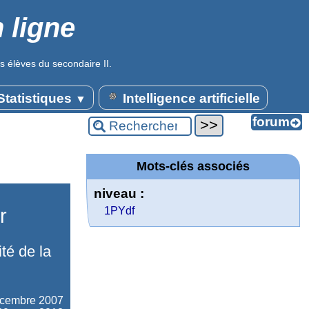
 ligne
s élèves du secondaire II.
tatistiques
Intelligence artificielle
▼
Mots-clés associés
niveau :
r
1PYdf
ité de la
écembre 2007