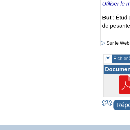
Utiliser le
But
: Étudie
de pesanteu
Sur le Web
Fichier 
Documen
Répo