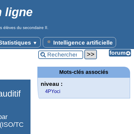
 ligne
s élèves du secondaire II.
tatistiques
Intelligence artificielle
▼
Mots-clés associés
niveau :
uditif
4PYoci
par
 (ISO/TC