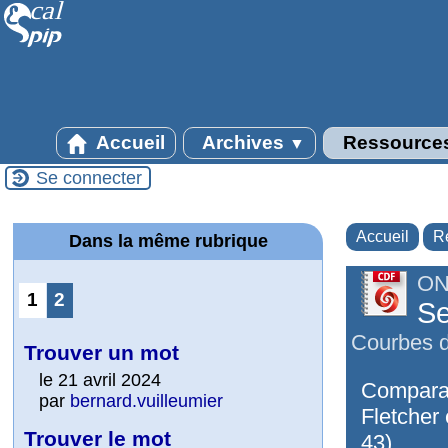
Accueil
Archives
Ressource
▼
Se connecter
Accueil
R
Dans la même rubrique
ON
1
2
Se
Courbes d
Trouver un mot
le 21 avril 2024
Comparai
par
bernard.vuilleumier
Fletcher
Trouver le mot
43).