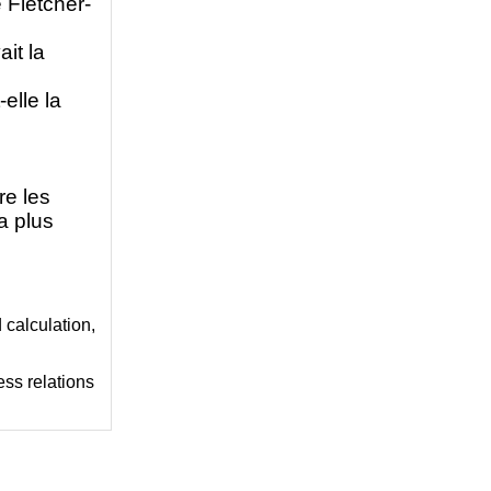
 Fletcher-
it la
elle la
re les
a plus
 calculation,
ss relations