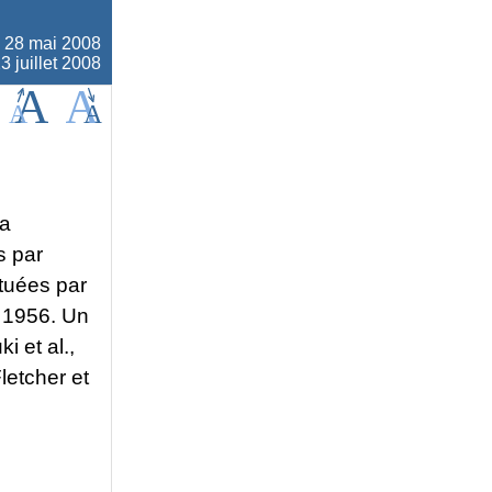
e
28 mai 2008
3 juillet 2008
la
s par
tuées par
 1956. Un
 et al.,
letcher et