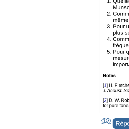
Quelle
Munso
Commen
même s
Pour u
plus s
Commen
fréqu
Pour q
mesure
import
Notes
[
1
]
H. Fletch
J. Acoust. S
[
2
]
D. W. Rob
for pure tone
Répo