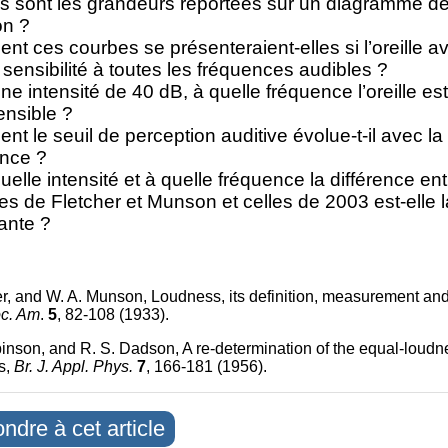
s sont les grandeurs reportées sur un diagramme de
n ?
t ces courbes se présenteraient-elles si l’oreille ava
ensibilité à toutes les fréquences audibles ?
ne intensité de 40 dB, à quelle fréquence l’oreille est-
ensible ?
t le seuil de perception auditive évolue-t-il avec la
ence ?
uelle intensité et à quelle fréquence la différence ent
s de Fletcher et Munson et celles de 2003 est-elle l
ante ?
er, and W. A. Munson, Loudness, its definition, measurement and
oc. Am
.
5
, 82-108 (1933).
inson, and R. S. Dadson, A re-determination of the equal-loudne
s,
Br. J. Appl. Phys.
7
, 166-181 (1956).
ndre à cet article