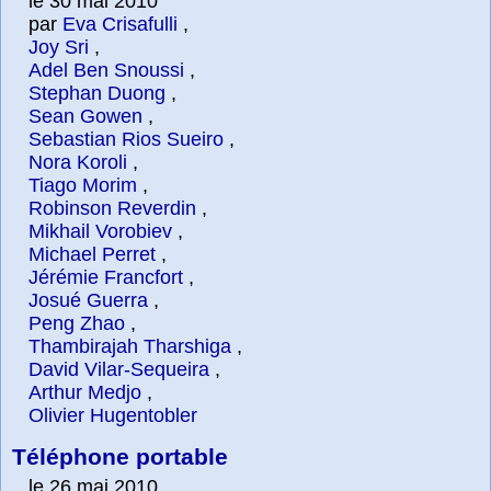
le 30 mai 2010
par
Eva Crisafulli
,
Joy Sri
,
Adel Ben Snoussi
,
Stephan Duong
,
Sean Gowen
,
Sebastian Rios Sueiro
,
Nora Koroli
,
Tiago Morim
,
Robinson Reverdin
,
Mikhail Vorobiev
,
Michael Perret
,
Jérémie Francfort
,
Josué Guerra
,
Peng Zhao
,
Thambirajah Tharshiga
,
David Vilar-Sequeira
,
Arthur Medjo
,
Olivier Hugentobler
Téléphone portable
le 26 mai 2010