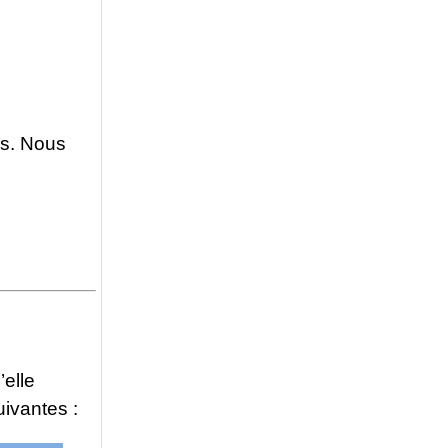
ves. Nous
’elle
ivantes :