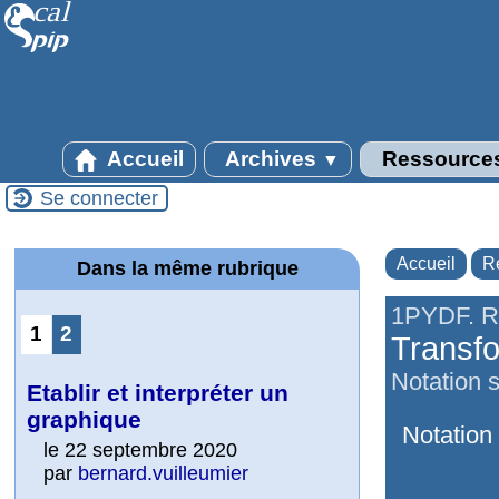
Accueil
Archives
Ressource
▼
Se connecter
Accueil
R
Dans la même rubrique
1PYDF. 
1
2
Transfo
Notation s
Etablir et interpréter un
graphique
Notation 
le 22 septembre 2020
par
bernard.vuilleumier