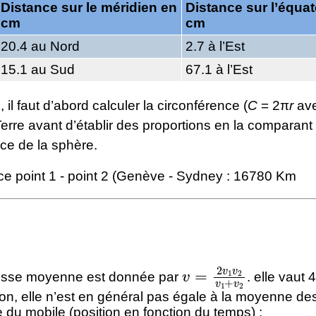
Distance sur le méridien en
Distance sur l’équa
cm
cm
20.4 au Nord
2.7 à l’Est
15.1 au Sud
67.1 à l’Est
, il faut d’abord calculer la circonférence (
C
= 2π
r
av
erre avant d’établir des proportions en la comparant 
ce de la sphère.
ce point 1 - point 2 (Genève - Sydney : 16780 Km
v
=
2
v
1
v
2
v
1
+
v
2
tesse moyenne est donnée par
. elle vaut 
ion, elle n’est en général pas égale à la moyenne des
e du mobile (position en fonction du temps) :