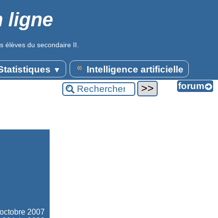
 ligne
s élèves du secondaire II.
tatistiques
Intelligence artificielle
▼
octobre 2007