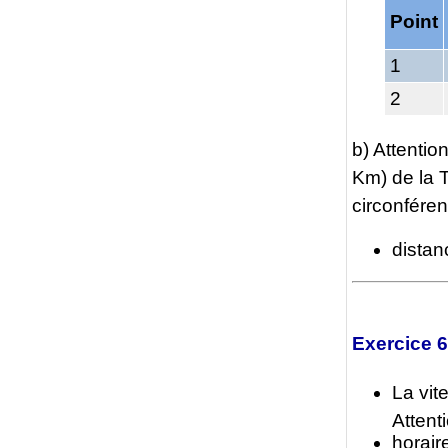
Point
1
2
b) Attention
Km) de la T
circonféren
distan
Exercice 6
La vi
Attent
horair