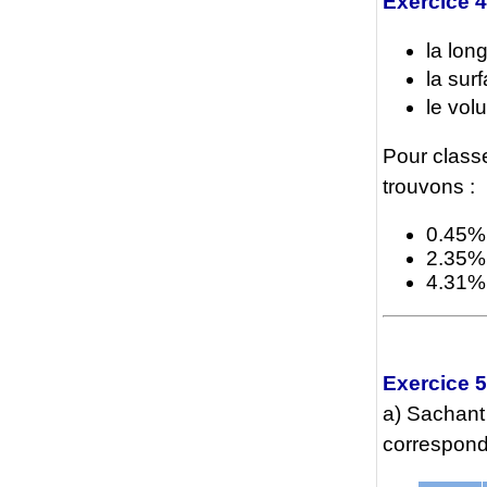
Exercice 4
la lon
la sur
le vol
Pour classer
trouvons :
0.45% 
2.35% 
4.31% 
Exercice 5
a) Sachant 
correspond