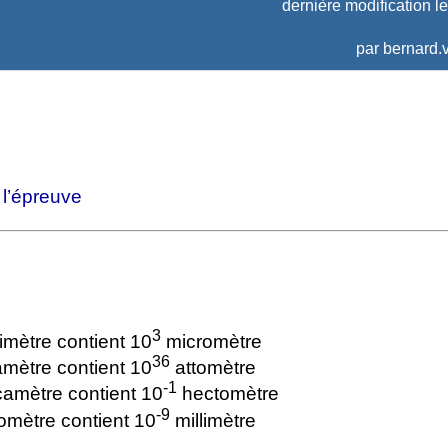
dernière modification l
par
bernard.v
l’épreuve
3
limètre contient 10
micromètre
36
mètre contient 10
attomètre
-1
amètre contient 10
hectomètre
-9
omètre contient 10
millimètre