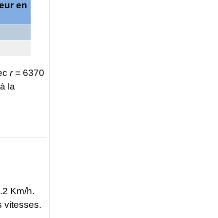
teur en
ec
r
= 6370
à la
4.2 Km/h.
 vitesses.