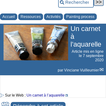
Accueil
Ressources
Activités
Painting process
Un carnet
à
l’aquarelle
Article mis en ligne
le
7 septembre
2020
par
Vinciane Vuilleumier
Sur le Web :
Un carnet à l’aquarelle