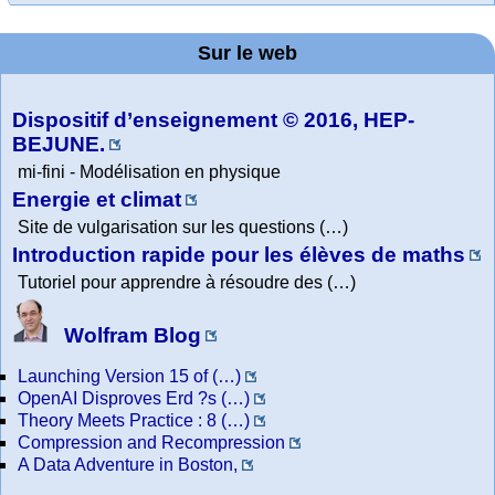
MATHCURVE.CO
La société 2018
WolframTones :
Arts-Scènes
Wolfram web
Online math
TED Talks
Wolfram
Wolfram
Education Portal
expliquée à mon
Demonstrations
practice and
resources
Generate a
M
Project. College
Composition
grand-père
Sur le web
lessons
Physics
Dispositif d’enseignement © 2016, HEP-
BEJUNE.
mi-fini - Modélisation en physique
Energie et climat
Site de vulgarisation sur les questions (…)
Introduction rapide pour les élèves de maths
Tutoriel pour apprendre à résoudre des (…)
Wolfram Blog
Launching Version 15 of (…)
OpenAI Disproves Erd ?s (…)
Theory Meets Practice : 8 (…)
Compression and Recompression
A Data Adventure in Boston,