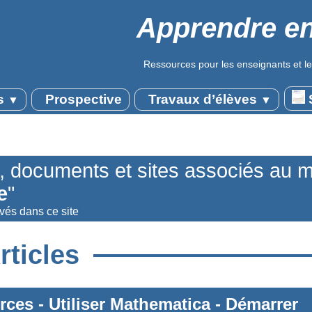
Apprendre en
Ressources pour les enseignants et le
s
Prospective
Travaux d’élèves
S
▼
▼
s, documents et sites associés au 
e
"
uvés dans ce site
rticles
rces
-
Utiliser Mathematica
-
Démarrer