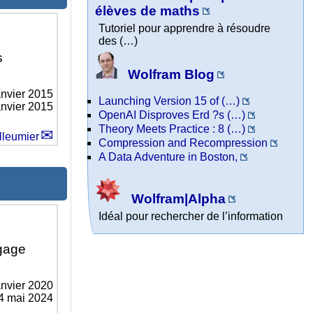
élèves de maths
Tutoriel pour apprendre à résoudre
des (…)
s
Wolfram Blog
anvier 2015
Launching Version 15 of (…)
anvier 2015
OpenAI Disproves Erd ?s (…)
Theory Meets Practice : 8 (…)
lleumier
Compression and Recompression
A Data Adventure in Boston,
Wolfram|Alpha
Idéal pour rechercher de l’information
ngage
anvier 2020
14 mai 2024