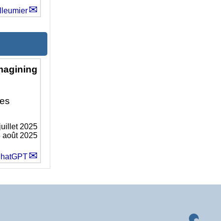
lleumier
magining
des
juillet 2025
5 août 2025
hatGPT