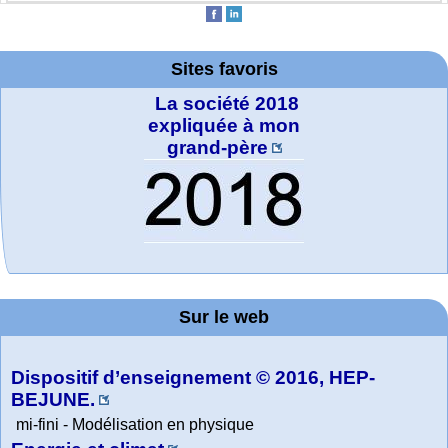
Sites favoris
La société 2018
expliquée à mon
grand-père
MATHCURVE.CO
Office fédéral de
Arts-Scènes
Wolfram web
Online math
TED Talks
Wolfram
Wolfram
Wolfram
Education Portal
Demonstrations
la statistique
Mathematica
practice and
resources
M
Project. College
Sur le web
lessons
Tutorial
Collection
Physics
Dispositif d’enseignement © 2016, HEP-
BEJUNE.
mi-fini - Modélisation en physique