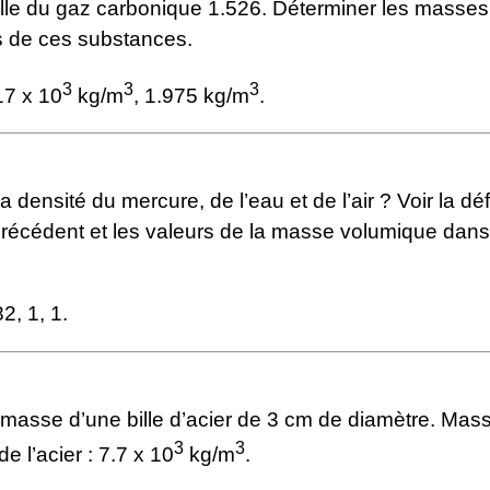
elle du gaz carbonique 1.526. Déterminer les masses
 de ces substances.
3
3
3
17 x 10
kg/m
, 1.975 kg/m
.
a densité du mercure, de l’eau et de l’air ? Voir la déf
 précédent et les valeurs de la masse volumique dans
2, 1, 1.
 masse d’une bille d’acier de 3 cm de diamètre. Mas
3
3
e l’acier : 7.7 x 10
kg/m
.