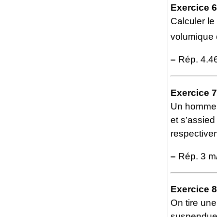
Exercice 6
Calculer l
volumique d
–
Rép. 4.4
Exercice 7
Un homme c
et s’assie
respectivem
–
Rép. 3 m/
Exercice 8
On tire une
suspendue à