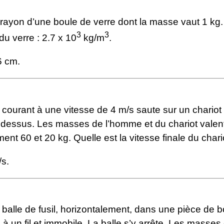
e rayon d’une boule de verre dont la masse vaut 1 kg
3
3
u verre : 2.7 x 10
kg/m
.
6 cm.
ourant à une vitesse de 4 m/s saute sur un chariot
d dessus. Les masses de l’homme et du chariot valen
ent 60 et 20 kg. Quelle est la vitesse finale du chari
s.
 balle de fusil, horizontalement, dans une pièce de b
 un fil et immobile. La balle s’y arrête. Les masses 