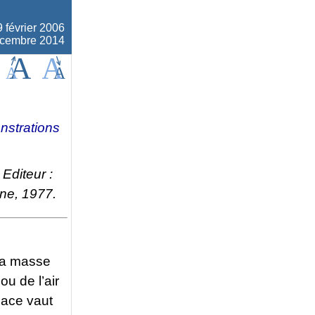
9 février 2006
décembre 2014
strations
Editeur :
nne, 1977.
 sa masse
ou de l’air
glace vaut