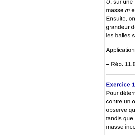
U
, sur une 
masse
m
e
Ensuite, on
grandeur de
les balles 
Applicatio
–
Rép. 11.8
Exercice 
Pour déterm
contre un 
observe que
tandis que 
masse inc