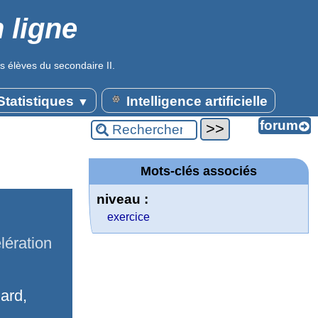
 ligne
s élèves du secondaire II.
tatistiques
Intelligence artificielle
▼
Mots-clés associés
niveau :
exercice
lération
ard,