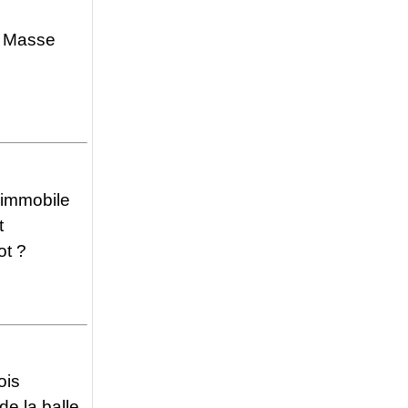
. Masse
 immobile
t
ot ?
ois
de la balle