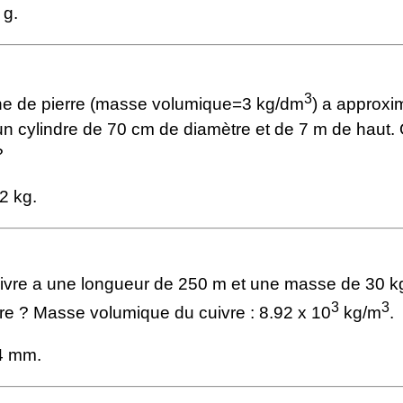
 g.
3
e de pierre (masse volumique=3 kg/dm
) a approxi
un cylindre de 70 cm de diamètre et de 7 m de haut. 
?
2 kg.
cuivre a une longueur de 250 m et une masse de 30 k
3
3
re ? Masse volumique du cuivre : 8.92 x 10
kg/m
.
4 mm.