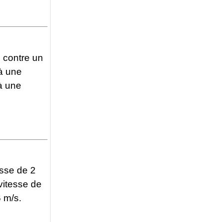
s contre un
 à une
 à une
esse de 2
vitesse de
6 m/s.