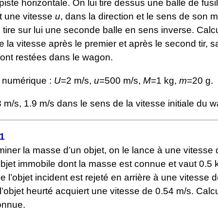
piste horizontale. On lui tire dessus une balle de fus
t une vitesse
u
, dans la direction et le sens de son
 tire sur lui une seconde balle en sens inverse. Calcu
 la vitesse après le premier et après le second tir, 
sont restées dans le wagon.
n numérique :
U
=2 m/s,
u
=500 m/s,
M
=1 kg,
m
=20 g.
 m/s, 1.9 m/s dans le sens de la vitesse initiale du 
11
iner la masse d’un objet, on le lance à une vitesse 
objet immobile dont la masse est connue et vaut 0.5 
 l’objet incident est rejeté en arrière à une vitesse 
l’objet heurté acquiert une vitesse de 0.54 m/s. Calcu
onnue.