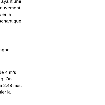
il ayant une
 mouvement.
ler la
sachant que
wagon.
de 4 m/s
kg. On
de 2.48 m/s,
ler la