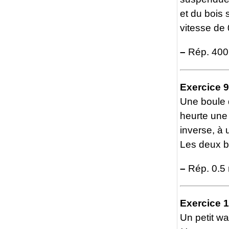
et du bois 
vitesse de 0
–
Rép. 400
Exercice 9
Une boule d
heurte une
inverse, à
Les deux bo
–
Rép. 0.5 
Exercice 
Un petit w