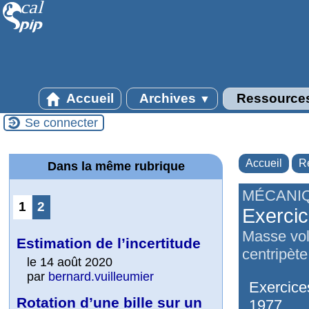
Accueil
Archives
Ressource
▼
Se connecter
Accueil
R
Dans la même rubrique
MÉCANI
1
2
Exercic
Masse vol
Estimation de l’incertitude
centripète
le 14 août 2020
par
bernard.vuilleumier
Exercice
Rotation d’une bille sur un
1977.