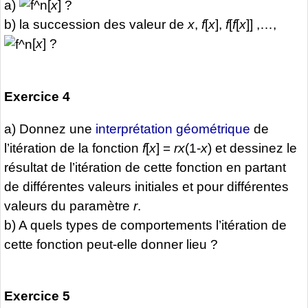
a)
[
x
] ?
b) la succession des valeur de
x
,
f
[
x
],
f
[
f
[
x
]] ,…,
[
x
] ?
Exercice 4
a) Donnez une
interprétation géométrique
de
l’itération de la fonction
f
[
x
] =
rx
(1-
x
) et dessinez le
résultat de l’itération de cette fonction en partant
de différentes valeurs initiales et pour différentes
valeurs du paramètre
r
.
b) A quels types de comportements l’itération de
cette fonction peut-elle donner lieu ?
Exercice 5