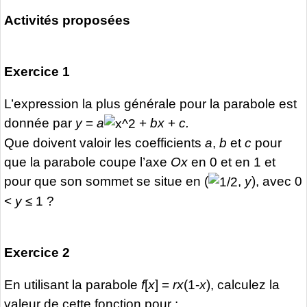
Activités proposées
Exercice 1
L’expression la plus générale pour la parabole est
donnée par
y
=
a
+
bx
+
c.
Que doivent valoir les coefficients
a
,
b
et
c
pour
que la parabole coupe l’axe
Ox
en 0 et en 1 et
pour que son sommet se situe en (
,
y
), avec 0
<
y
≤ 1 ?
Exercice 2
En utilisant la parabole
f
[
x
] =
rx
(1-
x
), calculez la
valeur de cette fonction pour :