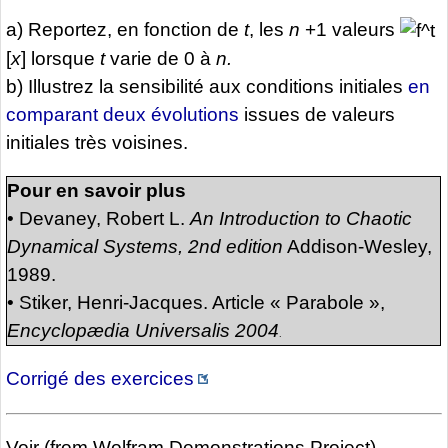
a) Reportez, en fonction de
t
, les
n
+1 valeurs
[
x
] lorsque
t
varie de 0 à
n.
b) Illustrez la sensibilité aux conditions initiales
en
comparant deux évolutions
issues de valeurs
initiales très voisines.
Pour en savoir plus
•
Devaney, Robert L.
An Introduction to Chaotic
Dynamical Systems, 2nd edition
Addison-Wesley,
1989.
•
Stiker, Henri-Jacques. Article « Parabole »,
Encyclopædia Universalis 2004
.
Corrigé des exercices
Voir (from Wolfram Demonstrations Project)