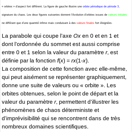
« orbites » d’aspect fort différent. La figure de gauche illustre une
orbite périodique de
période 3
,
signature du chaos. Les deux figures suivantes donnent l’évolution d’orbites issues de
valeurs initiales
ne différant que d’une quantité infime mais conduisant à des
valeurs finales
fort éloignées.
La parabole qui coupe l’axe
Ox
en 0 et en 1 et
dont l’ordonnée du sommet est aussi comprise
entre 0 et 1 selon la valeur du paramètre
r
, est
définie par la fonction
f
(
x
) =
rx
(1-
x
).
La composition de cette fonction avec elle-même,
qui peut aisément se représenter graphiquement,
donne une suite de valeurs ou « orbite ». Les
orbites obtenues, selon le point de départ et la
valeur du paramètre
r
, permettent d’illustrer les
phénomènes de chaos déterministe et
d’imprévisibilité qui se rencontrent dans de très
nombreux domaines scientifiques.